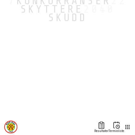
7
KONKURRANSER
22
SKYTTERE
2040
SKUDD
Resultater
Terminliste