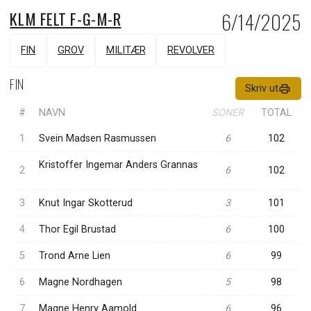
KLM FELT F-G-M-R
6/14/2025
FIN
GROV
MILITÆR
REVOLVER
FIN
Skriv ut
#
NAVN
SONER
TOTAL
1
Svein Madsen Rasmussen
6
102
Kristoffer Ingemar Anders Grannas
2
6
102
3
Knut Ingar Skotterud
3
101
4
Thor Egil Brustad
6
100
5
Trond Arne Lien
6
99
6
Magne Nordhagen
5
98
7
Magne Henry Aamold
6
96