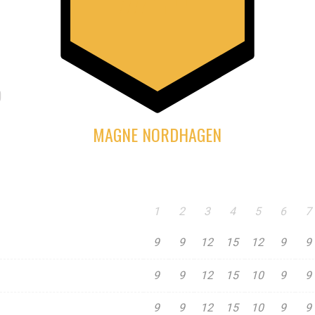
D
MAGNE NORDHAGEN
1
2
3
4
5
6
7
9
9
12
15
12
9
9
9
9
12
15
10
9
9
9
9
12
15
10
9
9