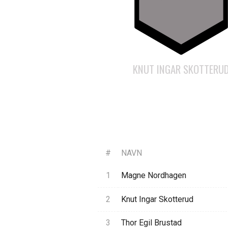
KNUT INGAR SKOTTERU
#
NAVN
1
Magne Nordhagen
2
Knut Ingar Skotterud
3
Thor Egil Brustad